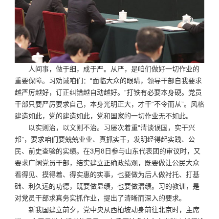
人间事，做于细，成于严。从严，是咱们做好一切作业的
重要保障。习劝诫咱们：“面临大众的眼睛，领导干部自我要求
越严厉越好，订正纠错越自动越好。”打铁有必要本身硬。党员
干部只要严厉要求自己，本身光明正大，才干“不令而从”。风格
建造如此，党的建造如此，党和国家的一切作业无不如此。
以实则治，以文则不治。习屡次着重“清谈误国，实干兴
邦”，要求咱们要兢兢业业、真抓实干，发明经得起实践、公
民、前史查验的实绩。在3月8日参与山东代表团的审议时，又
要求广阔党员干部，结实建立正确政绩观，既要做让公民大众
看得见、摸得着、得实惠的实事，也要做为后人做衬托、打基
础、利久远的功德，既要做显绩，也要做潜绩。习的教训，是
对党员干部求真务实抓作业，提出了清晰而深入的要求。
新我国建立前夕，党中央从西柏坡动身前往北京时，主席