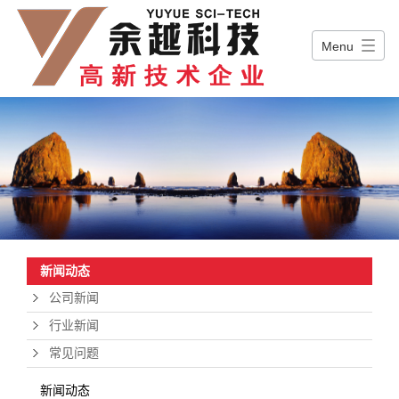
Menu
新闻动态
公司新闻
行业新闻
常见问题
新闻动态