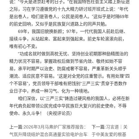
说：“今天是进京赶考的日子。”在我国特色社会主义踏上新征途
之际，习在学习遵循党的十九大精力研讨班开班式上说：“年代
是出卷人，咱们是答卷人，公民是阅卷人。”这似乎是时隔69年
的前史回响，又似乎是民族复兴道路上的同声共勉。
69年，我国旧貌换新颜；97年，一代代我国人前赴后继、
接续斗争，从站起来、富起来到强起来。前史车轮滚滚向前，
唯有初心不变。
“功成名就时做到高枕无忧、坚持创业初期那种励精图治的
精力状况不容易，掌握政权后做到节省内敛、敬终如始不容
易，承平时期严以治吏、防腐戒奢不容易，严重革新关头顺乎
潮流、适应民意不容易。”这是对全党的庄重警示。有用处理“四
个不容易”，党员领导干部唯有把饯别“三严三实”贯穿于悉数作
业日子中，养成一种习气、化为一种境地。
咱们深信，以“三严三实”铸造过硬风格的我国人，必将在新
年代肩负起带领公民完成中华民族巨大复兴的前史使命，不辱
使命、永久斗争！（央视评论员）
上一篇:
2026年3月马弗炉厂家推荐报告：
下一篇:
习言道｜关
气氛升降烧结炉混合高通量实验电炉台车
于中美友爱的根基