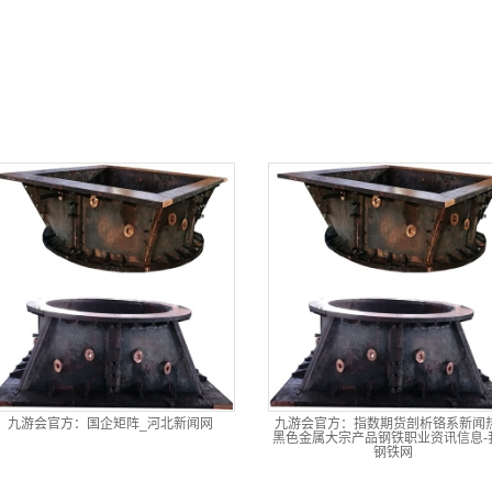
九游会官方：国企矩阵_河北新闻网
九游会官方：指数期货剖析铬系新闻
黑色金属大宗产品钢铁职业资讯信息-
钢铁网