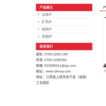
产品展示
冶炼炉
矿热炉
煅烧炉
炼钢炉
联系我们
座机: 0793-3299-198
传真: 0793-3299158
邮箱: 523090411@qq.com
网址：www.rahrwy.com
地址：江西省上绕市余干县（省级）
工业园区