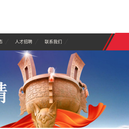
态
人才招聘
联系我们
司新闻
业新闻
见问题